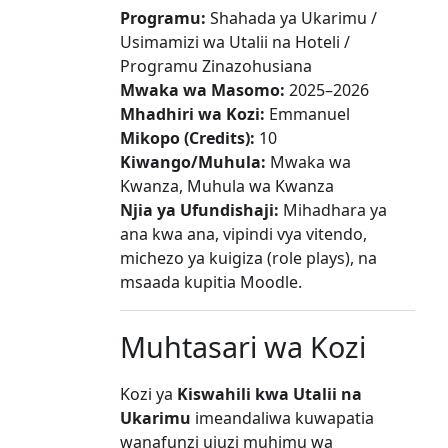
Programu:
Shahada ya Ukarimu /
Usimamizi wa Utalii na Hoteli /
Programu Zinazohusiana
Mwaka wa Masomo:
2025–2026
Mhadhiri wa Kozi:
Emmanuel
Mikopo (Credits):
10
Kiwango/Muhula:
Mwaka wa
Kwanza, Muhula wa Kwanza
Njia ya Ufundishaji:
Mihadhara ya
ana kwa ana, vipindi vya vitendo,
michezo ya kuigiza (role plays), na
msaada kupitia Moodle.
Muhtasari wa Kozi
Kozi ya
Kiswahili kwa Utalii na
Ukarimu
imeandaliwa kuwapatia
wanafunzi ujuzi muhimu wa