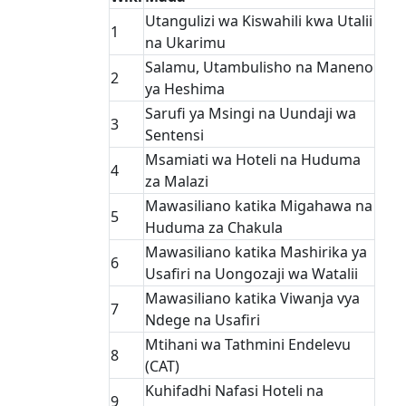
Utangulizi wa Kiswahili kwa Utalii
1
na Ukarimu
Salamu, Utambulisho na Maneno
2
ya Heshima
Sarufi ya Msingi na Uundaji wa
3
Sentensi
Msamiati wa Hoteli na Huduma
4
za Malazi
Mawasiliano katika Migahawa na
5
Huduma za Chakula
Mawasiliano katika Mashirika ya
6
Usafiri na Uongozaji wa Watalii
Mawasiliano katika Viwanja vya
7
Ndege na Usafiri
Mtihani wa Tathmini Endelevu
8
(CAT)
Kuhifadhi Nafasi Hoteli na
9