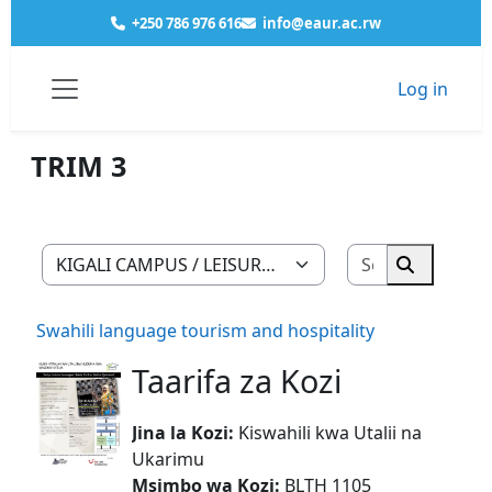
Skip to main content
+250 786 976 616
info@eaur.ac.rw
Log in
Courses
KIGALI CAMPUS
LEISURE TOURISM AND HOTEL MANAGEMENT
YEAR 1
TRIM 3
Side panel
TRIM 3
Search cour
Course categories
Search co
Swahili language tourism and hospitality
Taarifa za Kozi
Jina la Kozi:
Kiswahili kwa Utalii na
Ukarimu
Msimbo wa Kozi:
BLTH 1105