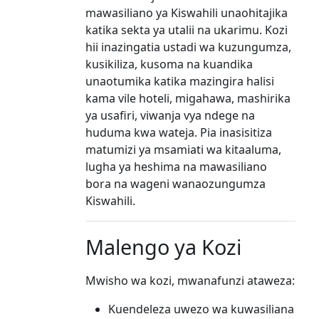
mawasiliano ya Kiswahili unaohitajika
katika sekta ya utalii na ukarimu. Kozi
hii inazingatia ustadi wa kuzungumza,
kusikiliza, kusoma na kuandika
unaotumika katika mazingira halisi
kama vile hoteli, migahawa, mashirika
ya usafiri, viwanja vya ndege na
huduma kwa wateja. Pia inasisitiza
matumizi ya msamiati wa kitaaluma,
lugha ya heshima na mawasiliano
bora na wageni wanaozungumza
Kiswahili.
Malengo ya Kozi
Mwisho wa kozi, mwanafunzi ataweza:
Kuendeleza uwezo wa kuwasiliana